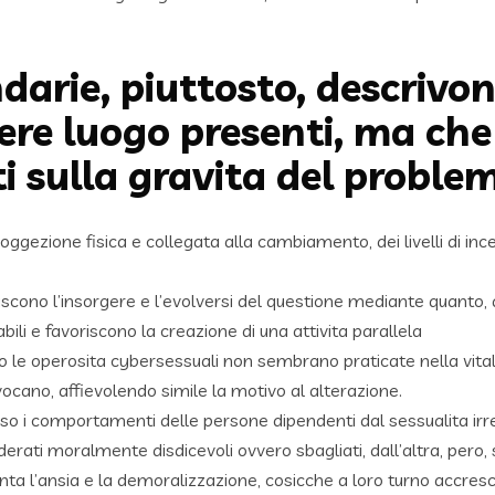
ndarie, piuttosto, descriv
re luogo presenti, ma che
 sulla gravita del proble
soggezione fisica e collegata alla cambiamento, dei livelli di i
iscono l’insorgere e l’evolversi del questione mediante quanto
bili e favoriscono la creazione di una attivita parallela
to le operosita cybersessuali non sembrano praticate nella vital
ano, affievolendo simile la motivo al alterazione.
sso i comportamenti delle persone dipendenti dal sessualita irr
rati moralmente disdicevoli ovvero sbagliati, dall’altra, pero, 
ta l’ansia e la demoralizzazione, cosicche a loro turno accrescon