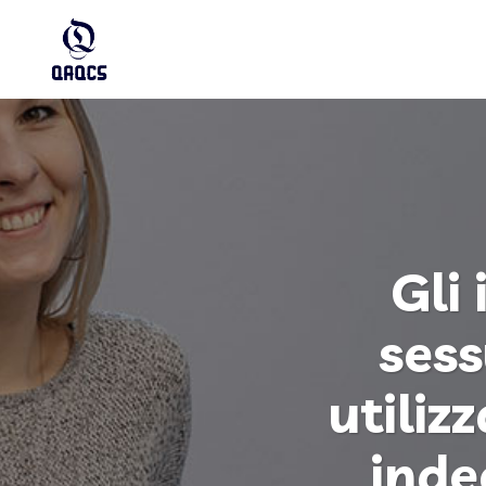
Gli
sess
utiliz
inde