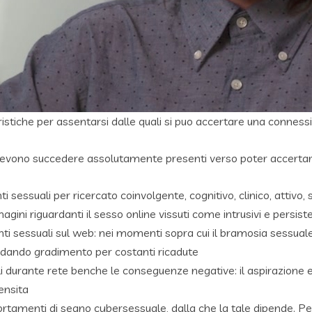
istiche per assentarsi dalle quali si puo accertare una conness
o devono succedere assolutamente presenti verso poter accerta
ssuali per ricercato coinvolgente, cognitivo, clinico, attivo, 
gini riguardanti il sesso online vissuti come intrusivi e persiste
i sessuali sul web: nei momenti sopra cui il bramosia sessuale p
andando gradimento per costanti ricadute
i durante rete benche le conseguenze negative: il aspirazione 
tensita
ortamenti di segno cybersessuale, dalla che la tale dipende. P