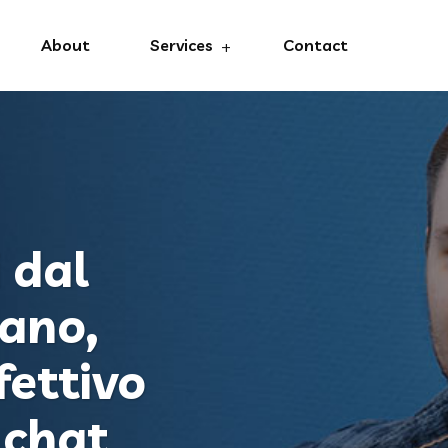
About
Services
Contact
 dal
cano,
fettivo
 chat