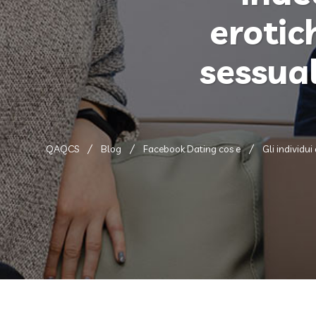
erotic
sessual
QAQCS
Blog
Facebook Dating cos e
Gli individu