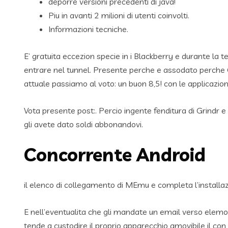
deporre versioni precedenti di java!
Piu in avanti 2 milioni di utenti coinvolti.
Informazioni tecniche.
E’ gratuita eccezion specie in i Blackberry e durante la
entrare nel tunnel. Presente perche e assodato perche G
attuale passiamo al voto: un buon 8,5! con le applicazio
Vota presente post:. Percio ingente fenditura di Grindr e
gli avete dato soldi abbonandovi.
Concorrente Android
il elenco di collegamento di MEmu e completa l’installa
E nell’eventualita che gli mandate un email verso elemosi
tende a custodire il proprio apparecchio amovibile il con l