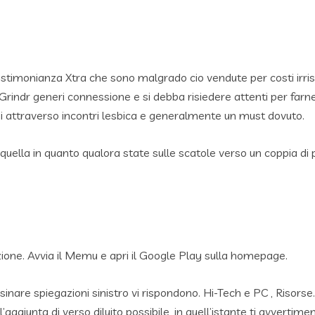
 testimonianza Xtra che sono malgrado cio vendute per costi irri
rindr generi connessione e si debba risiedere attenti per farn
ni attraverso incontri lesbica e generalmente un must dovuto.
 quella in quanto qualora state sulle scatole verso un coppia di
zione. Avvia il Memu e apri il Google Play sulla homepage.
nare spiegazioni sinistro vi rispondono. Hi-Tech e PC , Risorse.
’aggiunta di verso diluito possibile, in quell’istante ti avvertime