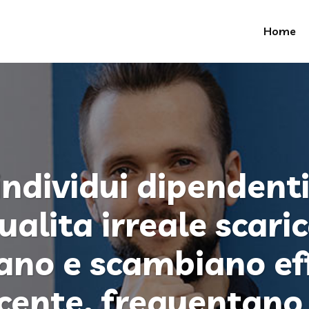
Home
 individui dipendenti
ualita irreale scari
zano e scambiano ef
cente, frequentano