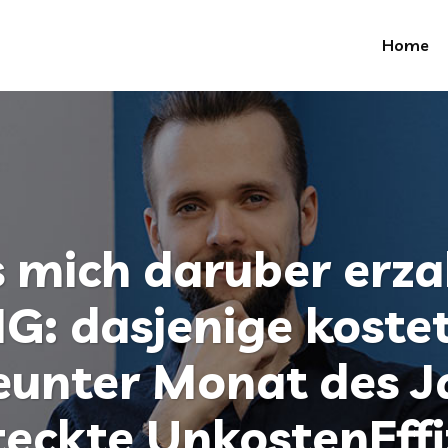
Home
s mich daruber erza
: dasjenige kostet
eunter Monat des J
teckte UnkostenEffi