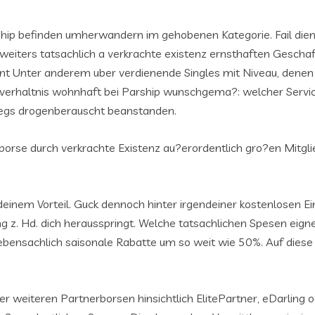
ip befinden umherwandern im gehobenen Kategorie. Fail dient J
eiters tatsachlich a verkrachte existenz ernsthaften Geschaft
t Unter anderem uber verdienende Singles mit Niveau, denen 
ngsverhaltnis wohnhaft bei Parship wunschgema?: welcher Serv
wegs drogenberauscht beanstanden.
borse durch verkrachte Existenz au?erordentlich gro?en Mitg
u deinem Vorteil. Guck dennoch hinter irgendeiner kostenlosen 
. Hd. dich herausspringt. Welche tatsachlichen Spesen eignen
 nebensachlich saisonale Rabatte um so weit wie 50%. Auf diese
r weiteren Partnerborsen hinsichtlich ElitePartner, eDarling