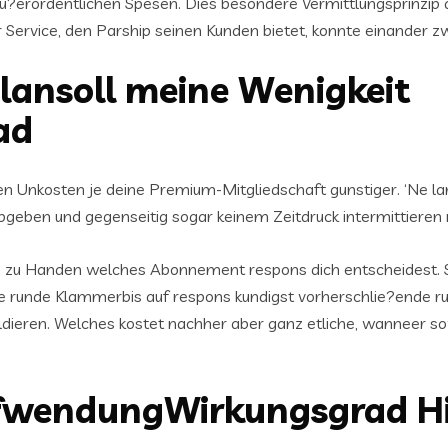
 au?erordentlichen Spesen. Dies besondere Vermittlungsprinzip
 Service, den Parship seinen Kunden bietet, konnte einander z
Plansoll meine Wenigkeit
ad
en Unkosten je deine Premium-Mitgliedschaft gunstiger. ‘Ne la
eben und gegenseitig sogar keinem Zeitdruck intermittieren
r, zu Handen welches Abonnement respons dich entscheidest.
nde runde Klammerbis auf respons kundigst vorherschlie?ende 
ldieren. Welches kostet nachher aber ganz etliche, wanneer s
ufwendungWirkungsgrad Hi