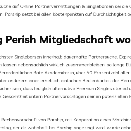
rsuche auf Online Partnervermittlungen & Singleborsen sei d
n. Parship setzt bei allen Kostenpunkten auf Durchsichtigkeit 
g Perish Mitgliedschaft w
eichsten Singleborsen innerhalb dauerhafte Partnersuche. Ex
n lassen nebensachlich wirklich zusammenbleiben, so lange Elt
rordentlichen Rate Akademiker in, uber 50 Prozentzahl aller
r anderem einer erheblich einfachen Bedienbarkeit der Perron
cher sein, dass lediglich alternative Premium Singles stoned
die Gesamtheit untern Partnervorschlagen seinen potenzielle
 Rechenvorschrift von Parship, mit Kooperation eines Matchin
lag, der dir wohnhaft bei Parship angezeigt wird, wurde anh