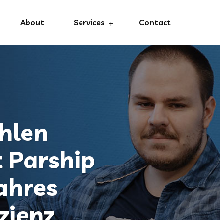
About
Services
Contact
hlen
 Parship
ahres
zienz