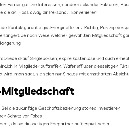
en Ferner gleiche Interessen, sondern sekundar Faktoren, Pass
e die an, Pass away dir Personal… konvenieren!
e Kontaktgarantie gibtEnergieeffizienz Richtig, Parship verspri
langert. Je nach Weile welcher gewahlten Mitgliedschaft gara
rlangerung.
chiede drauf Singleborsen, expire kostenlose und auch erhebl
irklich in Mitglieder auftreffen, Wafer uff uber diesseitigen Fli
a wird, man sagt, sie seien nur Singles mit ernsthaften Absic
-Mitgliedschaft
 Bei die zukunftige Geschaftsbeziehung stoned investieren
nen Schutz vor Fakes
ment, da sie diesseitigen Ehepartner aufgespurt sehen