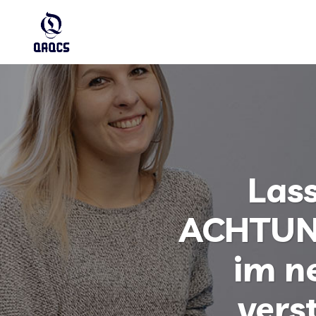
Las
ACHTUNG
im n
vers