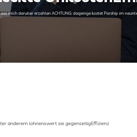
Lass mich daruber erzahlen ACHTUNG: dasjenige kostet Parship im neunte
nter anderem lohnenswert sie gegenseitigEffizienz