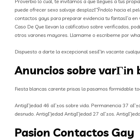
Proverbio lo cual, te invitamos a que llegues a tus propi
puede ofrecer sexo salvaje desplazГЎndolo hacia el p
contactos gays para preparar evidencia tu fantasГ­a en vi
Caso De Que llevan la calificativo sobre verificados, p
otros varones mayores. Llamame o escribeme por whatt
Dispuesto a darte la excepcional sesiГіn vacante cualqu
Anuncios sobre varГіn 
Fiesta blancas carente prisas la pasamos formidable t
AntigГјedad 46 aГ±os sobre vida. Permanencia 37 aГ±os d
desnudo. AntigГјedad AntigГјedad 27 aГ±os. AntigГјedad
Pasion Contactos Gay