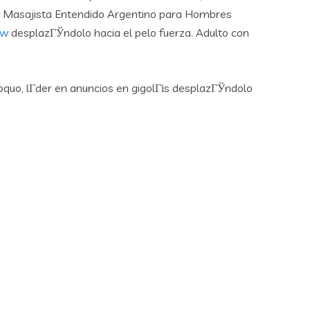
o. Masajista Entendido Argentino para Hombres
ew
desplazГЎndolo hacia el pelo fuerza. Adulto con
Loquo, lГ­der en anuncios en gigolГіs desplazГЎndolo