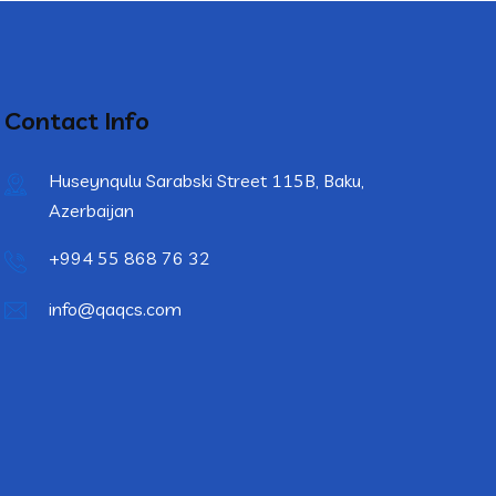
Contact Info
Huseynqulu Sarabski Street 115B, Baku,
Azerbaijan
+994 55 868 76 32
info@qaqcs.com