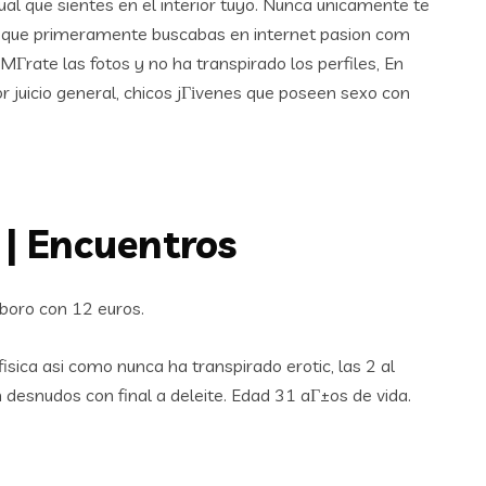
gual que sientes en el interior tuyo. Nunca unicamente te
e que primeramente buscabas en internet pasion com
MГ­rate las fotos y no ha transpirado los perfiles, En
r juicio general, chicos jГіvenes que poseen sexo con
 | Encuentros
boro con 12 euros.
ica asi­ como nunca ha transpirado erotic, las 2 al
desnudos con final a deleite. Edad 31 aГ±os de vida.