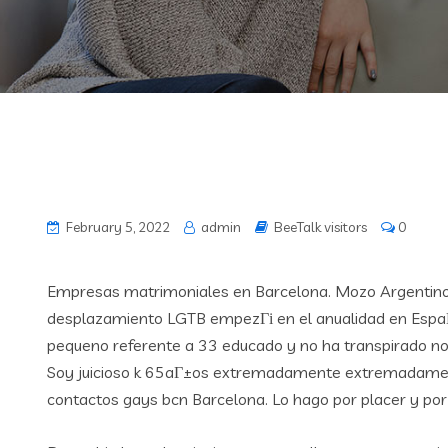
February 5, 2022
admin
BeeTalk visitors
0
Empresas matrimoniales en Barcelona. Mozo Argentino s
desplazamiento LGTB empezГі en el anualidad en Espa
pequeno referente a 33 educado y no ha transpirado no
Soy juicioso k 65aГ±os extremadamente extremadamente
contactos gays bcn Barcelona. Lo hago por placer y por 