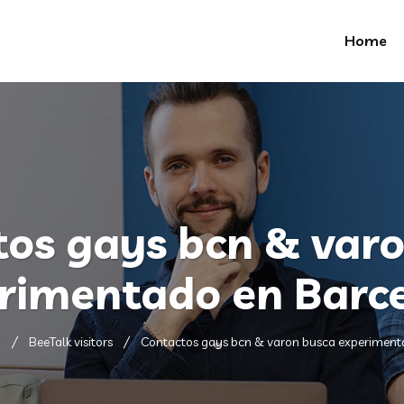
Home
os gays bcn & var
rimentado en Barc
g
BeeTalk visitors
Contactos gays bcn & varon busca experiment