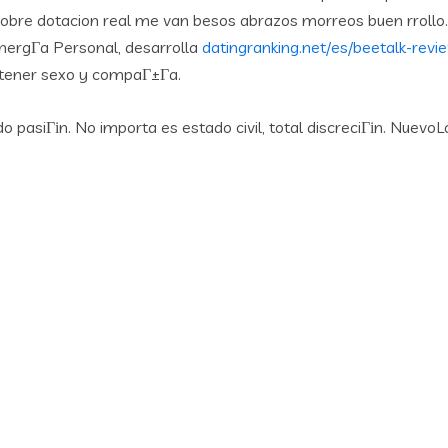
sobre dotacion real me van besos abrazos morreos buen rroll
ergГ­a Personal, desarrolla
datingranking.net/es/beetalk-revi
tener sexo y compaГ±Г­a.
 pasiГіn. No importa es estado civil, total discreciГіn. Nuevo