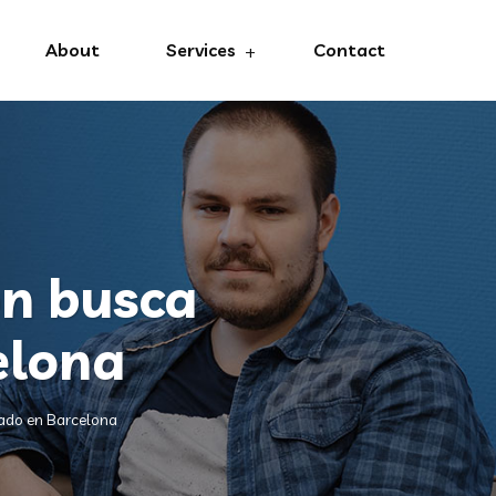
About
Services
Contact
on busca
elona
ado en Barcelona