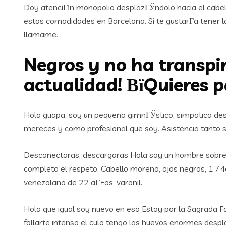
Doy atenciГіn monopolio desplazГЎndolo hacia el cabello
estas comodidades en Barcelona. Si te gustarГ­a tener l
llamame.
Negros y no ha transpi
actualidad! ВїQuieres 
Hola guapa, soy un pequeno gimnГЎstico, simpatico desp
mereces y como profesional que soy. Asistencia tanto 
Desconectaras, descargaras Hola soy un hombre sobre 
completo el respeto. Cabello moreno, ojos negros, 1’7
venezolano de 22 aГ±os, varonil.
Hola que igual soy nuevo en eso Estoy por la Sagrada F
follarte intenso el culo tengo las huevos enormes despl