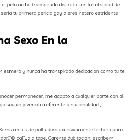
l pelo no ha transpirado discreto con la totalidad de
eri­a tu primera pericia gay o eres hetero estridente
na Sexo En la
con esmero y nunca ha transpirado dedicacion como tu te
onocer permanecer, me adapto a cualquier parte con al
soy un jovencito referente a nacionalidad ,
 23cms reales de polla dura excesivamente lechera para
e darГ© caГ±a a tope. Carente dubitacion, escribem.