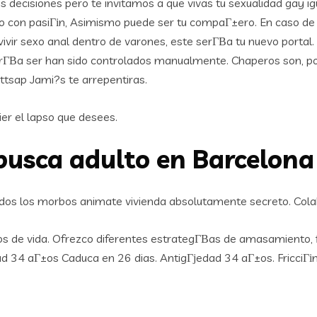
as decisiones pero te invitamos a que vivas tu sexualidad gay i
elo con pasiГіn, Asimismo puede ser tu compaГ±ero. En caso d
vir sexo anal dentro de varones, este serГ­В­a tu nuevo portal. 
odrГ­В­a ser han sido controlados manualmente. Chaperos son, po
sap Jami?s te arrepentiras.
ier el lapso que desees.
busca adulto en Barcelona
odos los morbos animate vivienda absolutamente secreto. Cola
e vida. Ofrezco diferentes estrategГ­В­as de amasamiento, fi­s
 34 aГ±os Caduca en 26 dias. AntigГјedad 34 aГ±os. FricciГіn 