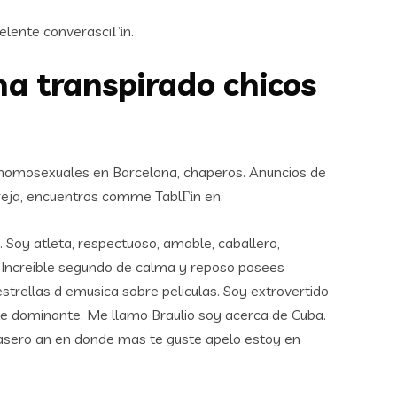
elente converasciГіn.
ha transpirado chicos
s, homosexuales en Barcelona, chaperos. Anuncios de
reja, encuentros comme TablГіn en.
Soy atleta, respectuoso, amable, caballero,
r Increible segundo de calma y reposo posees
estrellas d emusica sobre peliculas. Soy extrovertido
te dominante. Me llamo Braulio soy acerca de Cuba.
rasero an en donde mas te guste apelo estoy en