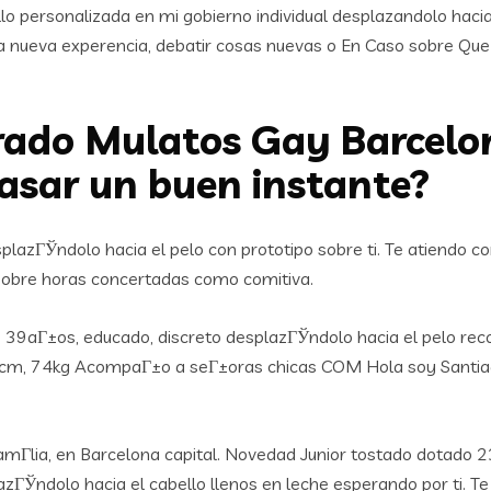
 personalizada en mi gobierno individual desplazandolo hacia e
a nueva experencia, debatir cosas nuevas o En Caso sobre Que s
rado Mulatos Gay Barcelo
pasar un buen instante?
lazГЎndolo hacia el pelo con prototipo sobre ti. Te atiendo 
sobre horas concertadas como comitiva.
39aГ±os, educado, discreto desplazГЎndolo hacia el pelo rec
4cm, 74kg AcompaГ±o a seГ±oras chicas COM Hola soy Santiago 
amГ­lia, en Barcelona capital. Novedad Junior tostado dotado
azГЎndolo hacia el cabello llenos en leche esperando por ti. T