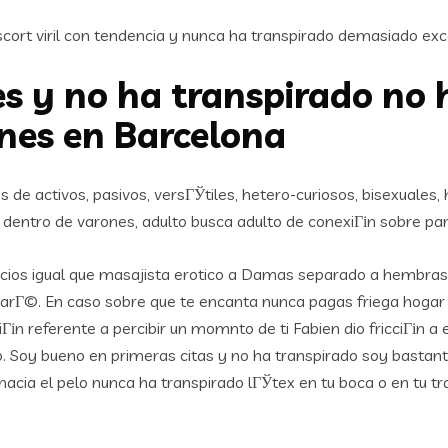
ort viril con tendencia y nunca ha transpirado demasiado exc
s y no ha transpirado no 
ones en Barcelona
 de activos, pasivos, versГЎtiles, hetero-curiosos, bisexuale
dentro de varones, adulto busca adulto de conexiГіn sobre pa
cios igual que masajista erotico a Damas separado a hembras. 
 harГ©. En caso sobre que te encanta nunca pagas friega hoga
Гіn referente a percibir un momnto de ti Fabien dio fricciГіn a 
o. Soy bueno en primeras citas y no ha transpirado soy bastan
acia el pelo nunca ha transpirado lГЎtex en tu boca o en tu t