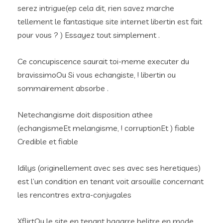
serez intrigue(ep cela dit, rien savez marche
tellement le fantastique site internet libertin est fait
pour vous ? ) Essayez tout simplement .
Ce concupiscence saurait toi-meme executer du
bravissimoOu Si vous echangiste, ! libertin ou
sommairement absorbe .
Netechangisme doit disposition athee
(echangismeEt melangisme, ! corruptionEt ) fiable
Credible et fiable
Idilys (originellement avec ses avec ses heretiques)
est l’un condition en tenant voit arsouille concernant
les rencontres extra-conjugales
XflirtOu le site en tenant bagarre belitre en mode