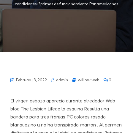
condiciones i?ptimas de funcionamiento Panamericanos
February 3, 2022
admin
willow web
0
El virgen esbozo aparecio durante alrededor Web
blog The Lesbian Lifede la esquina Resulta una
bandera para tres franjas PC colores rosado,
blanquezino y no ha transpirado marron . Al germen
disfrutaba la casa a la labial en condiciones i?ptimas