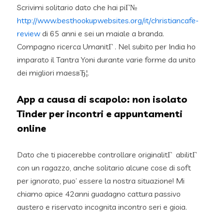
Scrivimi solitario dato che hai piГ№
http://www.besthookupwebsites.org/it/christiancafe-
review
di 65 anni e sei un maiale a branda.
Compagno ricerca UmanitГ . Nel subito per India ho
imparato il Tantra Yoni durante varie forme da unito
dei migliori maesвЂ¦.
App a causa di scapolo: non isolato
Tinder per incontri e appuntamenti
online
Dato che ti piacerebbe controllare originalitГ abilitГ
con un ragazzo, anche solitario alcune cose di soft
per ignorato, puo’ essere la nostra situazione! Mi
chiamo apice 42anni guadagno cattura passivo
austero e riservato incognita incontro seri e gioia.